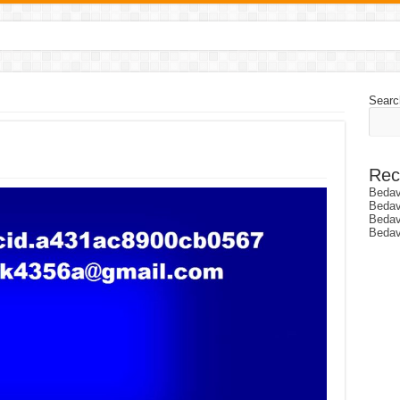
Searc
Rec
Bedav
Bedav
Bedav
Bedav